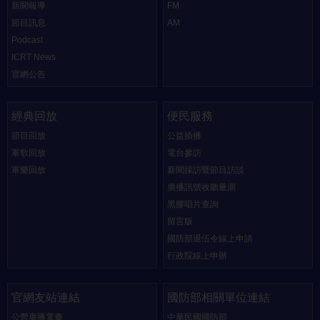
新聞報導
FM
節目訊息
AM
Podcast
ICRT News
官網公告
經典回放
便民服務
節目回放
公益插播
軍歌回放
電台參訪
軍樂回放
新聞採訪暨節目訪談
廣播訊號收聽量測
黑膠唱片查詢
留言版
國防部退伍令線上申請
行政院線上申辦
官網友站連結
國防部相關單位連結
公營廣播電臺
中華民國國防部