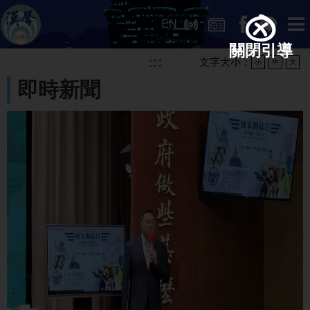
EN
關閉引導
:::
文字大小：
小
中
大
即時新聞