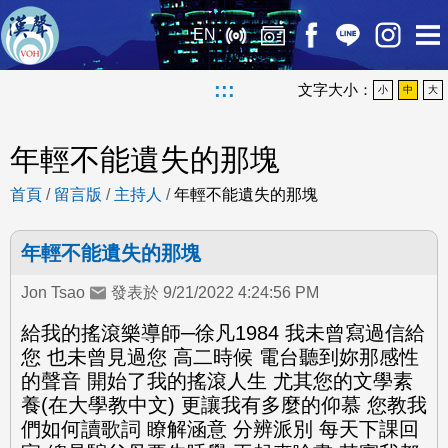
EN
:::
文字大小：
小
中
大
年輕不能遺失的那塊
首頁
/
留言版
/
主持人
/
年輕不能遺失的那塊
年輕不能遺失的那塊
Jon Tsao
發表於 9/21/2022 4:24:56 PM
給我的搖滾樂導師─徐凡1984 我未曾寫過信給
您 也未曾見過您 高二時候 電台聽到妳那感性
的聲音 開始了我的搖滾人生 尤其您的文學素
養(在大學教中文) 更讓我有多麼的仰慕 您教我
們如何讀歌詞 瞭解涵意 分辨派別 每天下課回