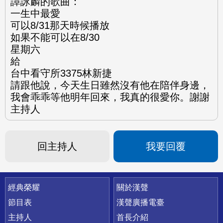
譚詠麟的歌曲：
一生中最愛
可以8/31那天時候播放
如果不能可以在8/30
星期六
給
台中看守所3375林新捷
請跟他說，今天生日雖然沒有他在陪伴身邊，
我會乖乖等他明年回來，我真的很愛你。謝謝
主持人
回主持人
我要回覆
快速連結
經典榮耀
關於漢聲
節目表
漢聲廣播電臺
主持人
首長介紹