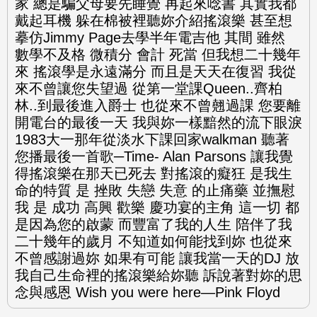
家 總是騙父母要先睡覺 再起來唸書 其實我都
戴起耳機 躲在棉被裡聽妳介紹搖滾樂 甚至想
摹仿Jimmy Page去學半年電吉他 其間 雖然
數學不及格 微積分 會計 死當 但我想二十幾年
來 搖滾學是永遠滿分 而且是天天在復習 我從
來不曾讓您失望過 從第一堂課Queen..齊柏
林..到最後進入爵士 也從來不曾翹過課 您要離
開電台的最後一天 我與妳一樣黯然的流下眼淚
1983大一那年從淡水下課回家walkman 聽著
您播最後一首歌─Time- Alan Parsons 讓我覺
得搖滾樂在那天已死去 對搖滾的癡狂 是我生
命的特質 是 挫敗 失戀 失意 的止痛藥 並撫慰
我 是 成功 高興 歡樂 慶功宴的主角 這一切 都
是因為您的啟蒙 而豐富了我的人生 陪伴了我
二十幾年的歲月 不知道如何能找到妳 也從來
不曾感謝過妳 如果有可能 讓我當一天的DJ 放
我自己生命裡的搖滾樂給妳聽 訴說著對妳的思
念與感恩 Wish you were here—Pink Floyd