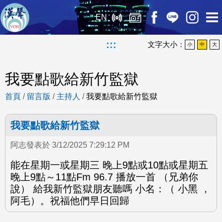
EN
:::
文字大小：
小
中
大
我要點歌給新竹監獄
首頁
/
留言版
/
主持人
/
我要點歌給新竹監獄
我要點歌給新竹監獄
阿志發表於 3/12/2025 7:29:12 PM
能在星期一或星期三 晚上9點或10點或星期五
晚上9點～11點Fm 96.7 播放一首 （兄弟你
說） 給我新竹監獄朋友聽嗎 小名：（ 小黑 ，
阿毛）。祝福他們早日回歸