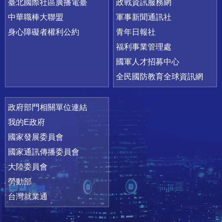
臺北國際社區廣播電臺
政戰資訊服務網
中華職棒大聯盟
軍事新聞通訊社
身心障礙者權利公約
青年日報社
福利事業管理處
國軍人才招募中心
全民國防教育全球資訊網
政府部門相關單位連結
我的E政府
國家發展委員會
國家通訊傳播委員會
大陸委員會
勞動部
台灣就業通