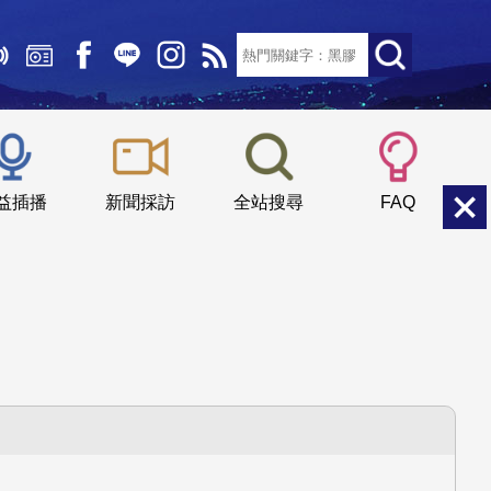
文字大小：
小
中
大
益插播
新聞採訪
全站搜尋
FAQ