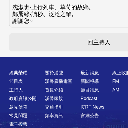
沈淑惠-上行列車、草莓的故鄉。
鄭麗絲-讀秒、泛泛之輩。
謝謝您~
回主持人
快速連結
經典榮耀
關於漢聲
最新消息
線上收
節目表
漢聲廣播電臺
新聞報導
FM
主持人
首長介紹
節目訊息
AM
政府資訊公開
漢聲家族
Podcast
意見信箱
交通指引
ICRT News
常見問題
頻率資訊
官網公告
電子投票