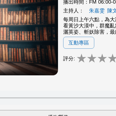
播出時間：
FM 06:00-
主持人：
朱嘉雯
陳
每周日上午六點，為大
看黃沙大漠中，群魔亂
灑英姿、斬妖除害，最
互動專區
★
★
★
評分: