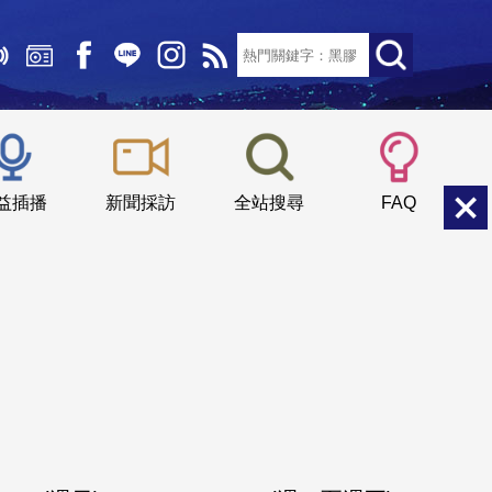
文字大小：
小
中
大
益插播
新聞採訪
全站搜尋
FAQ