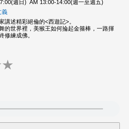
07:00(週日)
AM 13:00-14:00(週一至週五)
文義
家講述精彩絕倫的<西遊記>。
舞的世界裡，美猴王如何掄起金箍棒，一路揮
終修練成佛。
★
★