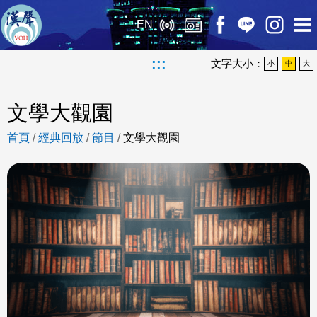
EN
:::
文字大小：
小
中
大
文學大觀園
首頁
/
經典回放
/
節目
/
文學大觀園