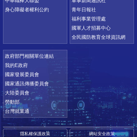
中華職棒大聯盟
軍事新聞通訊社
身心障礙者權利公約
青年日報社
福利事業管理處
國軍人才招募中心
全民國防教育全球資訊網
政府部門相關單位連結
我的E政府
國家發展委員會
國家通訊傳播委員會
大陸委員會
勞動部
台灣就業通
隱私權保護政策
網站安全政策