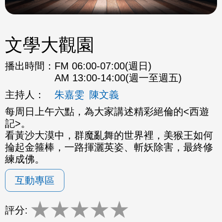
文學大觀園
播出時間：
FM 06:00-07:00(週日)
AM 13:00-14:00(週一至週五)
主持人：
朱嘉雯
陳文義
每周日上午六點，為大家講述精彩絕倫的<西遊
記>。
看黃沙大漠中，群魔亂舞的世界裡，美猴王如何
掄起金箍棒，一路揮灑英姿、斬妖除害，最終修
練成佛。
互動專區
★
★
★
★
★
評分: