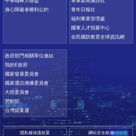
中華職棒大聯盟
軍事新聞通訊社
身心障礙者權利公約
青年日報社
福利事業管理處
國軍人才招募中心
全民國防教育全球資訊網
政府部門相關單位連結
我的E政府
國家發展委員會
國家通訊傳播委員會
大陸委員會
勞動部
台灣就業通
隱私權保護政策
網站安全政策