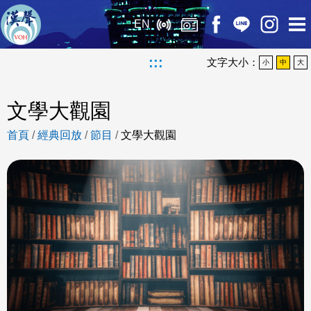
EN
:::
文字大小：
小
中
大
文學大觀園
首頁
/
經典回放
/
節目
/
文學大觀園