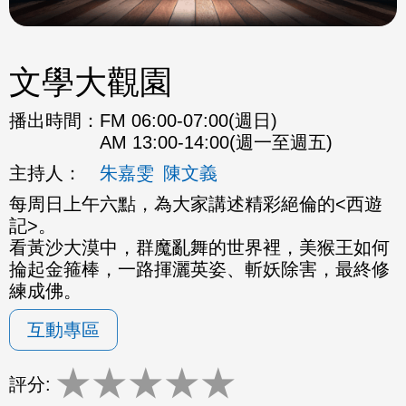
文學大觀園
播出時間：
FM 06:00-07:00(週日)
AM 13:00-14:00(週一至週五)
主持人：
朱嘉雯
陳文義
每周日上午六點，為大家講述精彩絕倫的<西遊
記>。
看黃沙大漠中，群魔亂舞的世界裡，美猴王如何
掄起金箍棒，一路揮灑英姿、斬妖除害，最終修
練成佛。
互動專區
★
★
★
★
★
評分: