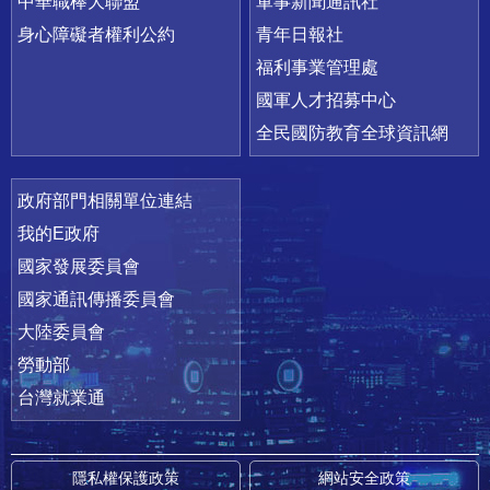
中華職棒大聯盟
軍事新聞通訊社
身心障礙者權利公約
青年日報社
福利事業管理處
國軍人才招募中心
全民國防教育全球資訊網
政府部門相關單位連結
我的E政府
國家發展委員會
國家通訊傳播委員會
大陸委員會
勞動部
台灣就業通
隱私權保護政策
網站安全政策