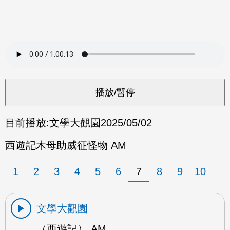
目前播放:
文學大觀園
2025/05/02
西遊記木母助威征怪物 AM
1
2
3
4
5
6
7
8
9
10
文學大觀園
（西遊記） AM