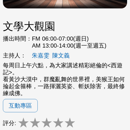
文學大觀園
播出時間：
FM 06:00-07:00(週日)
AM 13:00-14:00(週一至週五)
主持人：
朱嘉雯
陳文義
每周日上午六點，為大家講述精彩絕倫的<西遊
記>。
看黃沙大漠中，群魔亂舞的世界裡，美猴王如何
掄起金箍棒，一路揮灑英姿、斬妖除害，最終修
練成佛。
互動專區
★
★
★
★
★
評分: