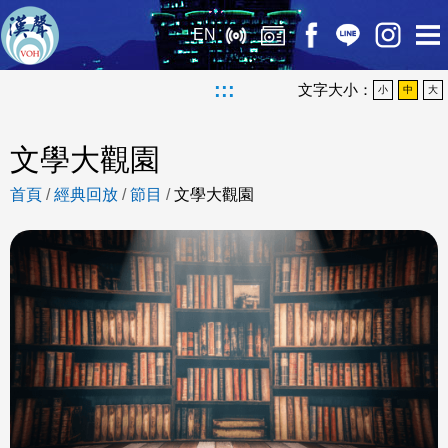
EN
:::
文字大小：
小
中
大
文學大觀園
首頁
/
經典回放
/
節目
/
文學大觀園