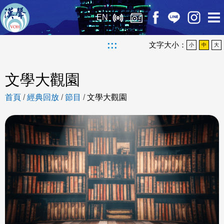
EN
:::
文字大小：
小
中
大
文學大觀園
首頁
/
經典回放
/
節目
/
文學大觀園