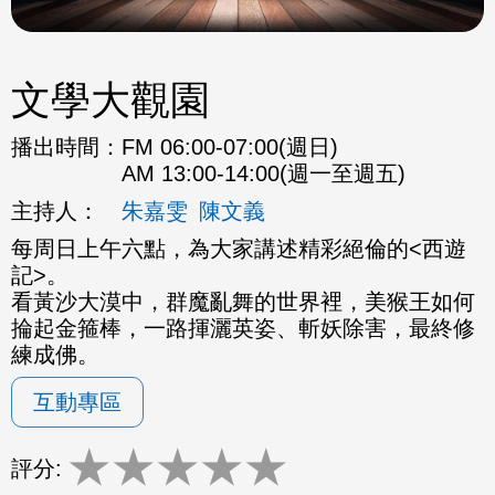
文學大觀園
播出時間：
FM 06:00-07:00(週日)
AM 13:00-14:00(週一至週五)
主持人：
朱嘉雯
陳文義
每周日上午六點，為大家講述精彩絕倫的<西遊
記>。
看黃沙大漠中，群魔亂舞的世界裡，美猴王如何
掄起金箍棒，一路揮灑英姿、斬妖除害，最終修
練成佛。
互動專區
★
★
★
★
★
評分: