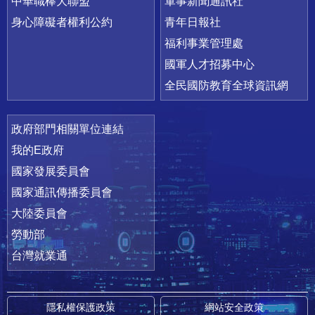
中華職棒大聯盟
軍事新聞通訊社
身心障礙者權利公約
青年日報社
福利事業管理處
國軍人才招募中心
全民國防教育全球資訊網
政府部門相關單位連結
我的E政府
國家發展委員會
國家通訊傳播委員會
大陸委員會
勞動部
台灣就業通
隱私權保護政策
網站安全政策