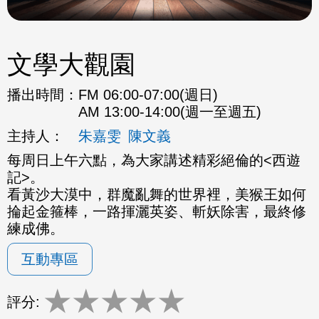
文學大觀園
播出時間：
FM 06:00-07:00(週日)
AM 13:00-14:00(週一至週五)
主持人：
朱嘉雯
陳文義
每周日上午六點，為大家講述精彩絕倫的<西遊
記>。
看黃沙大漠中，群魔亂舞的世界裡，美猴王如何
掄起金箍棒，一路揮灑英姿、斬妖除害，最終修
練成佛。
互動專區
★
★
★
★
★
評分: