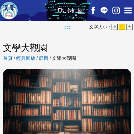
EN
:::
文字大小：
小
中
大
文學大觀園
首頁
/
經典回放
/
節目
/
文學大觀園