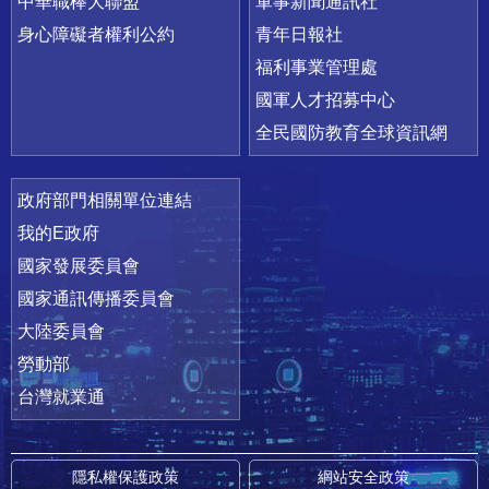
中華職棒大聯盟
軍事新聞通訊社
身心障礙者權利公約
青年日報社
福利事業管理處
國軍人才招募中心
全民國防教育全球資訊網
政府部門相關單位連結
我的E政府
國家發展委員會
國家通訊傳播委員會
大陸委員會
勞動部
台灣就業通
隱私權保護政策
網站安全政策