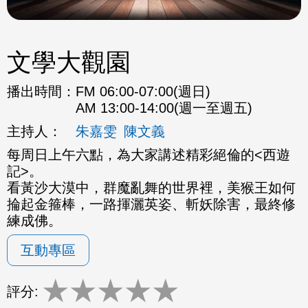
文學大觀園
播出時間：
FM 06:00-07:00(週日)
AM 13:00-14:00(週一至週五)
主持人：
朱嘉雯
陳文義
每周日上午六點，為大家講述精彩絕倫的<西遊
記>。
看黃沙大漠中，群魔亂舞的世界裡，美猴王如何
掄起金箍棒，一路揮灑英姿、斬妖除害，最終修
練成佛。
互動專區
★
★
★
★
★
評分: