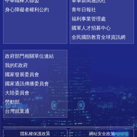
中華職棒大聯盟
軍事新聞通訊社
身心障礙者權利公約
青年日報社
福利事業管理處
國軍人才招募中心
全民國防教育全球資訊網
政府部門相關單位連結
我的E政府
國家發展委員會
國家通訊傳播委員會
大陸委員會
勞動部
台灣就業通
隱私權保護政策
網站安全政策