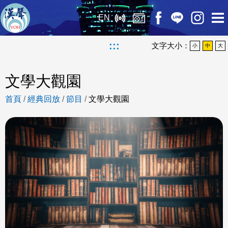
EN
:::
文字大小：
小
中
大
文學大觀園
首頁
/
經典回放
/
節目
/
文學大觀園