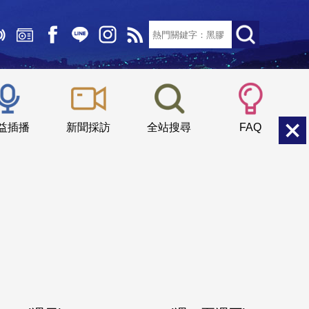
文字大小：
小
中
大
益插播
新聞採訪
全站搜尋
FAQ