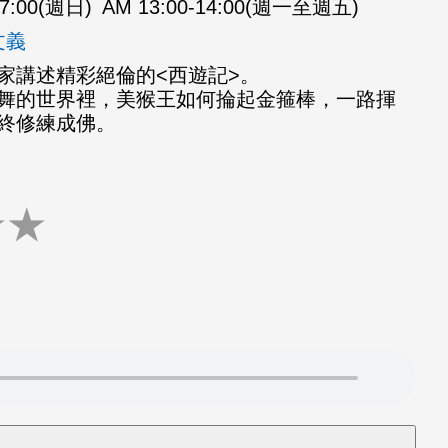
07:00(週日)
AM 13:00-14:00(週一至週五)
文義
家講述精彩絕倫的<西遊記>。
舞的世界裡，美猴王如何掄起金箍棒，一路揮
終修練成佛。
★
★