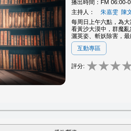
播出時間：
FM 06:00-
主持人：
朱嘉雯
陳
每周日上午六點，為大
看黃沙大漠中，群魔亂
灑英姿、斬妖除害，最
互動專區
★
★
★
評分: