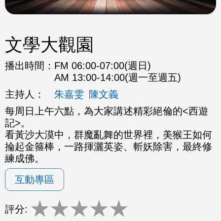
文學大觀園
播出時間：
FM 06:00-07:00(週日)
AM 13:00-14:00(週一至週五)
主持人：
朱嘉雯
陳文義
每周日上午六點，為大家講述精彩絕倫的<西遊
記>。
看黃沙大漠中，群魔亂舞的世界裡，美猴王如何
掄起金箍棒，一路揮灑英姿、斬妖除害，最終修
練成佛。
互動專區
★
★
★
★
★
評分: