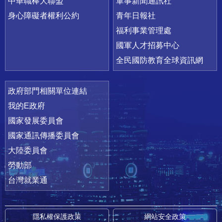
中華職棒大聯盟
軍事新聞通訊社
身心障礙者權利公約
青年日報社
福利事業管理處
國軍人才招募中心
全民國防教育全球資訊網
政府部門相關單位連結
我的E政府
國家發展委員會
國家通訊傳播委員會
大陸委員會
勞動部
台灣就業通
隱私權保護政策
網站安全政策