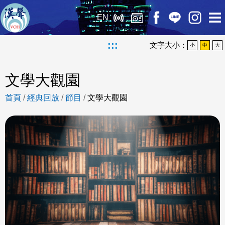
EN
:::
文字大小：
小
中
大
文學大觀園
首頁
/
經典回放
/
節目
/
文學大觀園