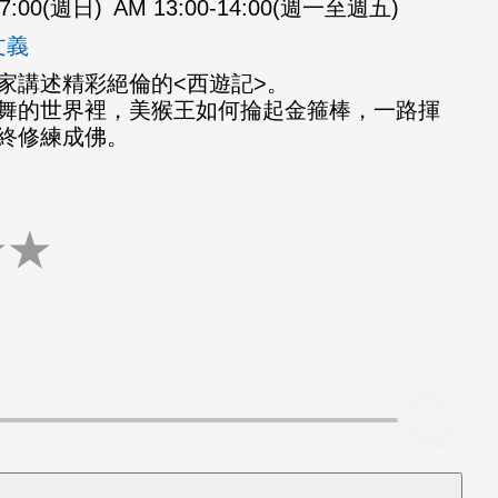
07:00(週日)
AM 13:00-14:00(週一至週五)
文義
家講述精彩絕倫的<西遊記>。
舞的世界裡，美猴王如何掄起金箍棒，一路揮
終修練成佛。
★
★