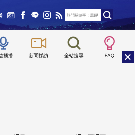
文字大小：
小
中
大
益插播
新聞採訪
全站搜尋
FAQ