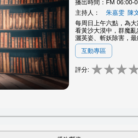
播出時間：
FM 06:00-
主持人：
朱嘉雯
陳
每周日上午六點，為大
看黃沙大漠中，群魔亂
灑英姿、斬妖除害，最
互動專區
★
★
★
評分: