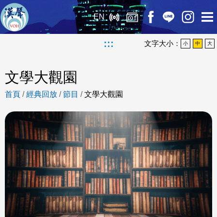
EN
:::
文字大小：
小
中
大
文學大觀園
首頁
/
經典回放
/
節目
/
文學大觀園