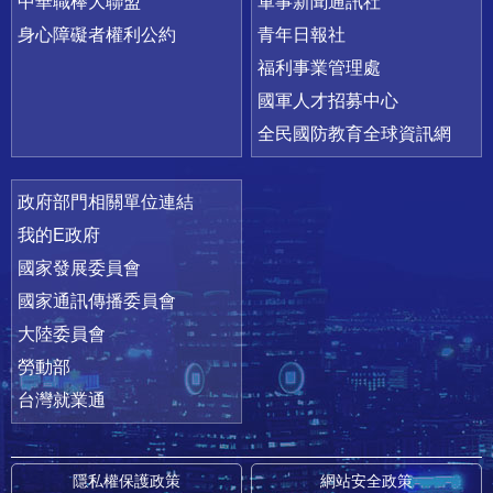
中華職棒大聯盟
軍事新聞通訊社
身心障礙者權利公約
青年日報社
福利事業管理處
國軍人才招募中心
全民國防教育全球資訊網
政府部門相關單位連結
我的E政府
國家發展委員會
國家通訊傳播委員會
大陸委員會
勞動部
台灣就業通
隱私權保護政策
網站安全政策