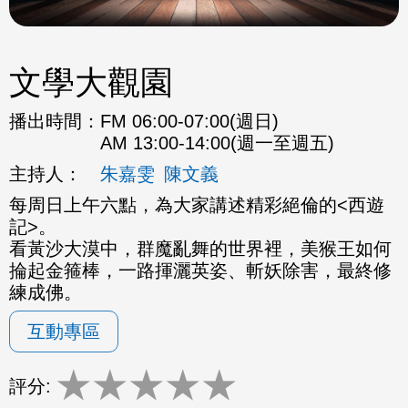
文學大觀園
播出時間：
FM 06:00-07:00(週日)
AM 13:00-14:00(週一至週五)
主持人：
朱嘉雯
陳文義
每周日上午六點，為大家講述精彩絕倫的<西遊
記>。
看黃沙大漠中，群魔亂舞的世界裡，美猴王如何
掄起金箍棒，一路揮灑英姿、斬妖除害，最終修
練成佛。
互動專區
★
★
★
★
★
評分: