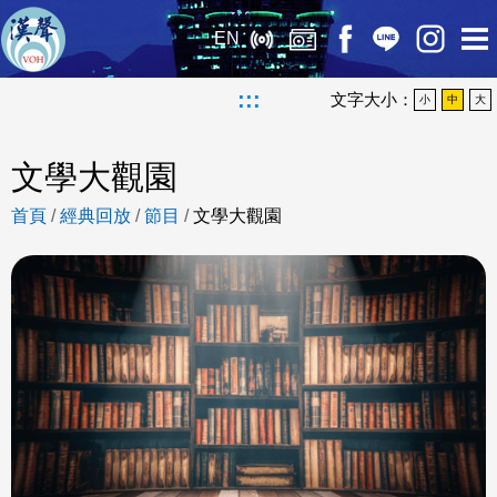
EN
:::
文字大小：
小
中
大
文學大觀園
首頁
/
經典回放
/
節目
/
文學大觀園