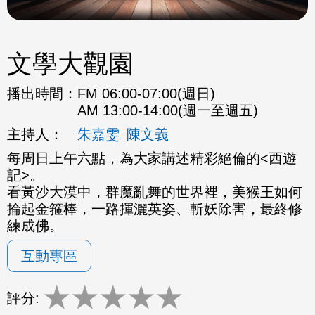
文學大觀園
播出時間：
FM 06:00-07:00(週日)
AM 13:00-14:00(週一至週五)
主持人：
朱嘉雯
陳文義
每周日上午六點，為大家講述精彩絕倫的<西遊
記>。
看黃沙大漠中，群魔亂舞的世界裡，美猴王如何
掄起金箍棒，一路揮灑英姿、斬妖除害，最終修
練成佛。
互動專區
★
★
★
★
★
評分: