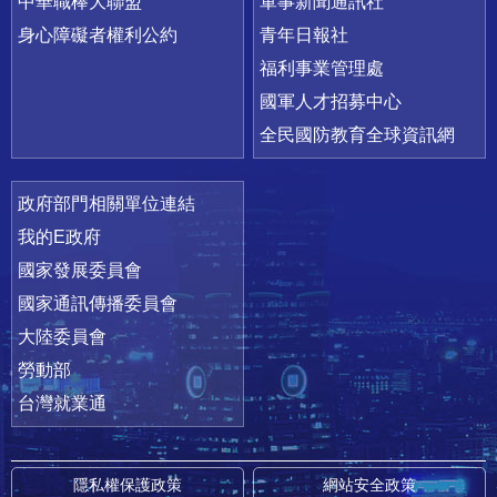
中華職棒大聯盟
軍事新聞通訊社
身心障礙者權利公約
青年日報社
福利事業管理處
國軍人才招募中心
全民國防教育全球資訊網
政府部門相關單位連結
我的E政府
國家發展委員會
國家通訊傳播委員會
大陸委員會
勞動部
台灣就業通
隱私權保護政策
網站安全政策