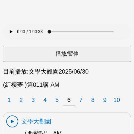
目前播放:
文學大觀園
2025/06/30
(紅樓夢 )第011講 AM
1
2
3
4
5
6
7
8
9
10
文學大觀園
（西遊記） AM