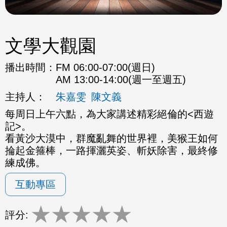
文學大觀園
播出時間：
FM 06:00-07:00(週日)
AM 13:00-14:00(週一至週五)
主持人：
朱嘉雯
陳文義
每周日上午六點，為大家講述精彩絕倫的<西遊
記>。
看黃沙大漠中，群魔亂舞的世界裡，美猴王如何
掄起金箍棒，一路揮灑英姿、斬妖除害，最終修
練成佛。
互動專區
★
★
★
★
★
評分: