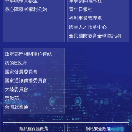
中華職棒大聯盟
軍事新聞通訊社
身心障礙者權利公約
青年日報社
福利事業管理處
國軍人才招募中心
全民國防教育全球資訊網
政府部門相關單位連結
我的E政府
國家發展委員會
國家通訊傳播委員會
大陸委員會
勞動部
台灣就業通
隱私權保護政策
網站安全政策