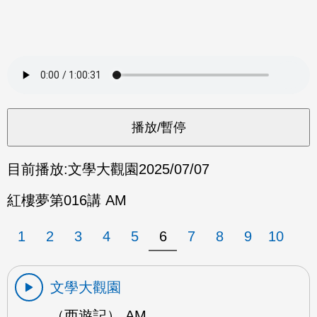
目前播放:
文學大觀園
2025/07/07
紅樓夢第016講 AM
1
2
3
4
5
6
7
8
9
10
文學大觀園
（西遊記） AM