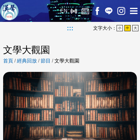
EN
:::
文字大小：
小
中
大
文學大觀園
首頁
/
經典回放
/
節目
/
文學大觀園