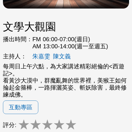
文學大觀園
播出時間：
FM 06:00-07:00(週日)
AM 13:00-14:00(週一至週五)
主持人：
朱嘉雯
陳文義
每周日上午六點，為大家講述精彩絕倫的<西遊
記>。
看黃沙大漠中，群魔亂舞的世界裡，美猴王如何
掄起金箍棒，一路揮灑英姿、斬妖除害，最終修
練成佛。
互動專區
★
★
★
★
★
評分: