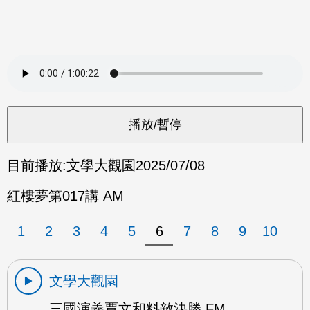
目前播放:
文學大觀園
2025/07/08
紅樓夢第017講 AM
1
2
3
4
5
6
7
8
9
10
文學大觀園
三國演義賈文和料敵決勝 FM