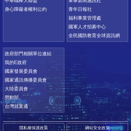
中華職棒大聯盟
軍事新聞通訊社
身心障礙者權利公約
青年日報社
福利事業管理處
國軍人才招募中心
全民國防教育全球資訊網
政府部門相關單位連結
我的E政府
國家發展委員會
國家通訊傳播委員會
大陸委員會
勞動部
台灣就業通
隱私權保護政策
網站安全政策