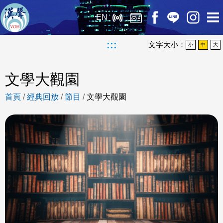
EN
:::
文字大小：
小
中
大
文學大觀園
首頁
/
經典回放
/
節目
/
文學大觀園