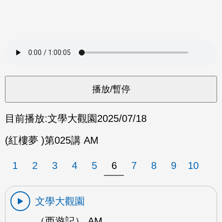
目前播放:
文學大觀園
2025/07/18
(紅樓夢 )第025講 AM
1
2
3
4
5
6
7
8
9
10
文學大觀園
（西遊記） AM