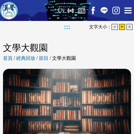
EN
:::
文字大小：
小
中
大
文學大觀園
首頁
/
經典回放
/
節目
/
文學大觀園