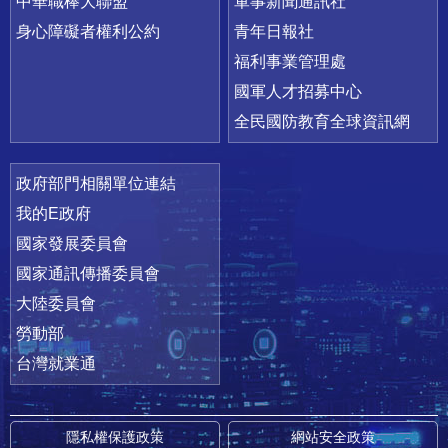
中華職棒大聯盟
軍事新聞通訊社
身心障礙者權利公約
青年日報社
福利事業管理處
國軍人才招募中心
全民國防教育全球資訊網
政府部門相關單位連結
我的E政府
國家發展委員會
國家通訊傳播委員會
大陸委員會
勞動部
台灣就業通
隱私權保護政策
網站安全政策