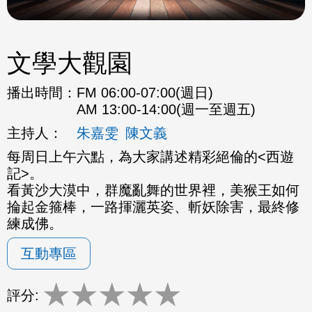
文學大觀園
播出時間：
FM 06:00-07:00(週日)
AM 13:00-14:00(週一至週五)
主持人：
朱嘉雯
陳文義
每周日上午六點，為大家講述精彩絕倫的<西遊
記>。
看黃沙大漠中，群魔亂舞的世界裡，美猴王如何
掄起金箍棒，一路揮灑英姿、斬妖除害，最終修
練成佛。
互動專區
★
★
★
★
★
評分: