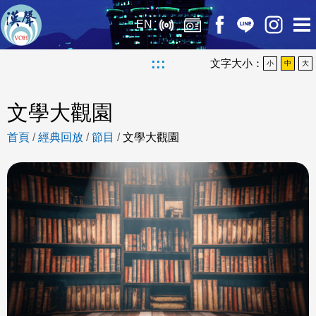
EN
:::
文字大小：
小
中
大
文學大觀園
首頁
/
經典回放
/
節目
/
文學大觀園