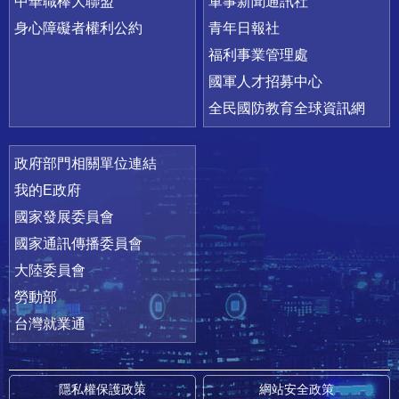
中華職棒大聯盟
軍事新聞通訊社
身心障礙者權利公約
青年日報社
福利事業管理處
國軍人才招募中心
全民國防教育全球資訊網
政府部門相關單位連結
我的E政府
國家發展委員會
國家通訊傳播委員會
大陸委員會
勞動部
台灣就業通
隱私權保護政策
網站安全政策