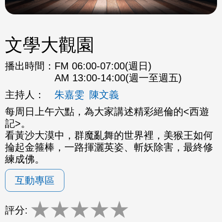
文學大觀園
播出時間：
FM 06:00-07:00(週日)
AM 13:00-14:00(週一至週五)
主持人：
朱嘉雯
陳文義
每周日上午六點，為大家講述精彩絕倫的<西遊
記>。
看黃沙大漠中，群魔亂舞的世界裡，美猴王如何
掄起金箍棒，一路揮灑英姿、斬妖除害，最終修
練成佛。
互動專區
★
★
★
★
★
評分: