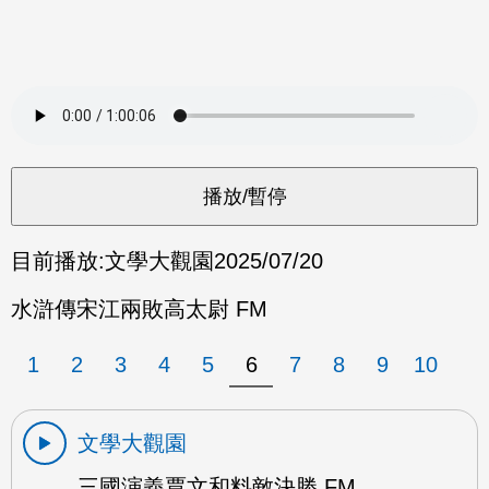
目前播放:
文學大觀園
2025/07/20
水滸傳宋江兩敗高太尉 FM
1
2
3
4
5
6
7
8
9
10
文學大觀園
三國演義賈文和料敵決勝 FM