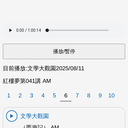
目前播放:
文學大觀園
2025/08/11
紅樓夢第041講 AM
1
2
3
4
5
6
7
8
9
10
文學大觀園
（西遊記） AM