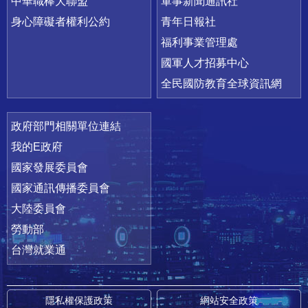
中華職棒大聯盟
軍事新聞通訊社
身心障礙者權利公約
青年日報社
福利事業管理處
國軍人才招募中心
全民國防教育全球資訊網
政府部門相關單位連結
我的E政府
國家發展委員會
國家通訊傳播委員會
大陸委員會
勞動部
台灣就業通
隱私權保護政策
網站安全政策