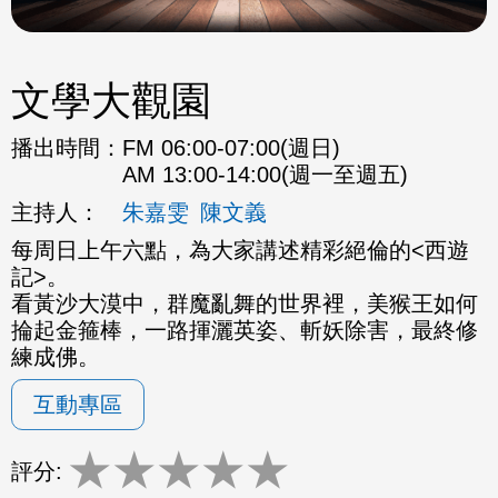
文學大觀園
播出時間：
FM 06:00-07:00(週日)
AM 13:00-14:00(週一至週五)
主持人：
朱嘉雯
陳文義
每周日上午六點，為大家講述精彩絕倫的<西遊
記>。
看黃沙大漠中，群魔亂舞的世界裡，美猴王如何
掄起金箍棒，一路揮灑英姿、斬妖除害，最終修
練成佛。
互動專區
★
★
★
★
★
評分: