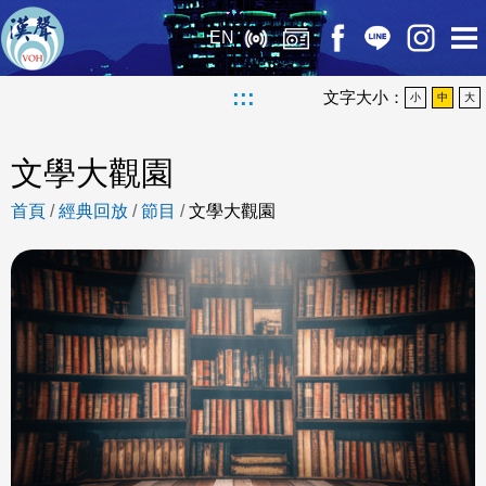
EN
:::
文字大小：
小
中
大
文學大觀園
首頁
/
經典回放
/
節目
/
文學大觀園