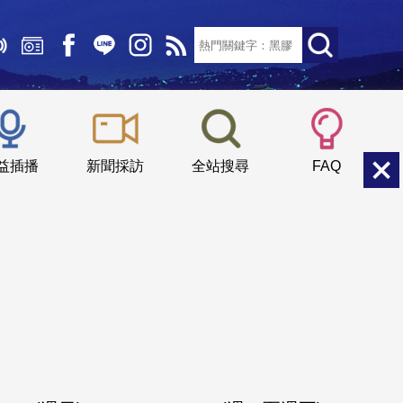
文字大小：
小
中
大
益插播
新聞採訪
全站搜尋
FAQ