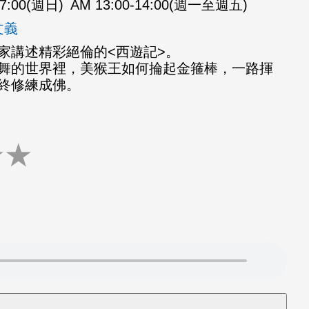
07:00(週日)
AM 13:00-14:00(週一至週五)
文義
家講述精彩絕倫的<西遊記>。
舞的世界裡，美猴王如何掄起金箍棒，一路揮
終修練成佛。
★
★