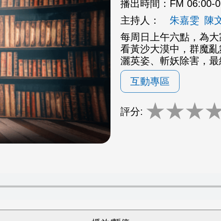
播出時間：
FM 06:00-
主持人：
朱嘉雯
陳
每周日上午六點，為大
看黃沙大漠中，群魔亂
灑英姿、斬妖除害，最
互動專區
★
★
★
評分: