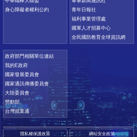
中華職棒大聯盟
軍事新聞通訊社
身心障礙者權利公約
青年日報社
福利事業管理處
國軍人才招募中心
全民國防教育全球資訊網
政府部門相關單位連結
我的E政府
國家發展委員會
國家通訊傳播委員會
大陸委員會
勞動部
台灣就業通
隱私權保護政策
網站安全政策