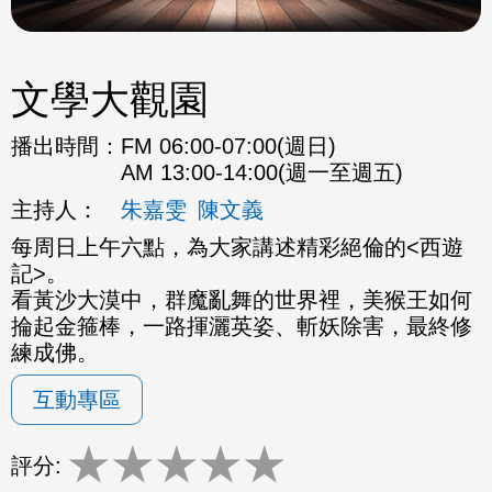
文學大觀園
播出時間：
FM 06:00-07:00(週日)
AM 13:00-14:00(週一至週五)
主持人：
朱嘉雯
陳文義
每周日上午六點，為大家講述精彩絕倫的<西遊
記>。
看黃沙大漠中，群魔亂舞的世界裡，美猴王如何
掄起金箍棒，一路揮灑英姿、斬妖除害，最終修
練成佛。
互動專區
★
★
★
★
★
評分: