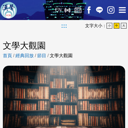
EN
:::
文字大小：
小
中
大
文學大觀園
首頁
/
經典回放
/
節目
/
文學大觀園