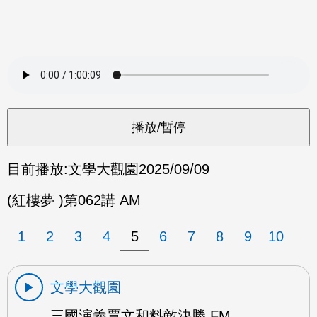
目前播放:
文學大觀園
2025/09/09
(紅樓夢 )第062講 AM
1
2
3
4
5
6
7
8
9
10
文學大觀園
三國演義賈文和料敵決勝 FM