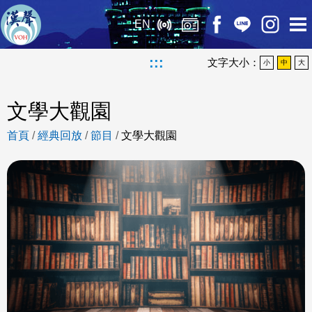
EN
:::
文字大小：
小
中
大
文學大觀園
首頁
/
經典回放
/
節目
/
文學大觀園