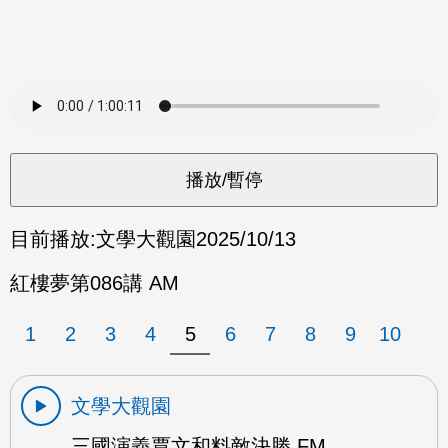
目前播放:
文學大觀園
2025/10/13
紅樓夢第086講 AM
1
2
3
4
5
6
7
8
9
10
文學大觀園
三國演義賈文和料敵決勝 FM