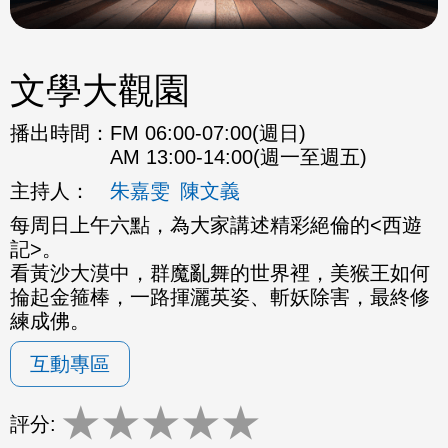
文學大觀園
播出時間：
FM 06:00-07:00(週日)
AM 13:00-14:00(週一至週五)
主持人：
朱嘉雯
陳文義
每周日上午六點，為大家講述精彩絕倫的<西遊
記>。
看黃沙大漠中，群魔亂舞的世界裡，美猴王如何
掄起金箍棒，一路揮灑英姿、斬妖除害，最終修
練成佛。
互動專區
★
★
★
★
★
評分: