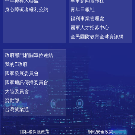
中華職棒大聯盟
軍事新聞通訊社
身心障礙者權利公約
青年日報社
福利事業管理處
國軍人才招募中心
全民國防教育全球資訊網
政府部門相關單位連結
我的E政府
國家發展委員會
國家通訊傳播委員會
大陸委員會
勞動部
台灣就業通
隱私權保護政策
網站安全政策