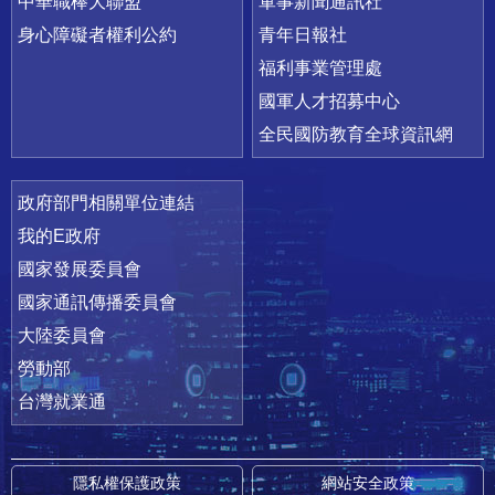
中華職棒大聯盟
軍事新聞通訊社
身心障礙者權利公約
青年日報社
福利事業管理處
國軍人才招募中心
全民國防教育全球資訊網
政府部門相關單位連結
我的E政府
國家發展委員會
國家通訊傳播委員會
大陸委員會
勞動部
台灣就業通
隱私權保護政策
網站安全政策