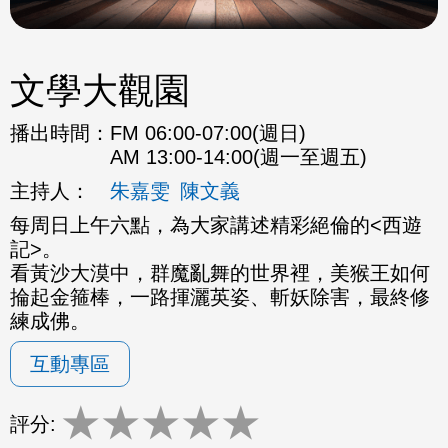
文學大觀園
播出時間：
FM 06:00-07:00(週日)
AM 13:00-14:00(週一至週五)
主持人：
朱嘉雯
陳文義
每周日上午六點，為大家講述精彩絕倫的<西遊
記>。
看黃沙大漠中，群魔亂舞的世界裡，美猴王如何
掄起金箍棒，一路揮灑英姿、斬妖除害，最終修
練成佛。
互動專區
★
★
★
★
★
評分: