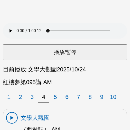
目前播放:
文學大觀園
2025/10/24
紅樓夢第095講 AM
1
2
3
4
5
6
7
8
9
10
文學大觀園
（西遊記） AM