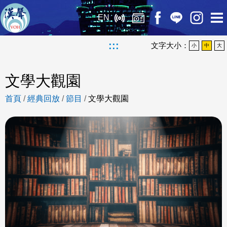
EN
:::
文字大小：
小
中
大
文學大觀園
首頁
/
經典回放
/
節目
/
文學大觀園