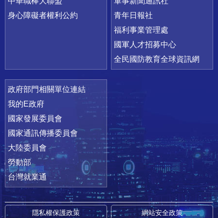
中華職棒大聯盟
軍事新聞通訊社
身心障礙者權利公約
青年日報社
福利事業管理處
國軍人才招募中心
全民國防教育全球資訊網
政府部門相關單位連結
我的E政府
國家發展委員會
國家通訊傳播委員會
大陸委員會
勞動部
台灣就業通
隱私權保護政策
網站安全政策