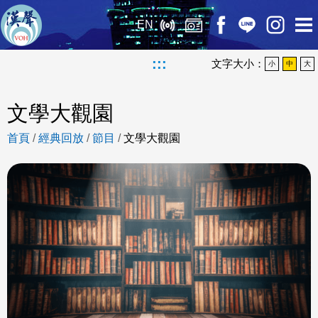
EN
:::
文字大小：
小
中
大
文學大觀園
首頁
/
經典回放
/
節目
/
文學大觀園