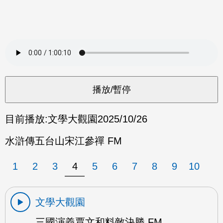
目前播放:
文學大觀園
2025/10/26
水滸傳五台山宋江參禪 FM
1
2
3
4
5
6
7
8
9
10
文學大觀園
三國演義賈文和料敵決勝 FM