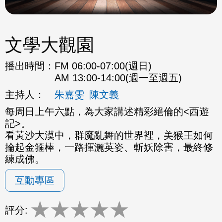
文學大觀園
播出時間：
FM 06:00-07:00(週日)
AM 13:00-14:00(週一至週五)
主持人：
朱嘉雯
陳文義
每周日上午六點，為大家講述精彩絕倫的<西遊
記>。
看黃沙大漠中，群魔亂舞的世界裡，美猴王如何
掄起金箍棒，一路揮灑英姿、斬妖除害，最終修
練成佛。
互動專區
★
★
★
★
★
評分: