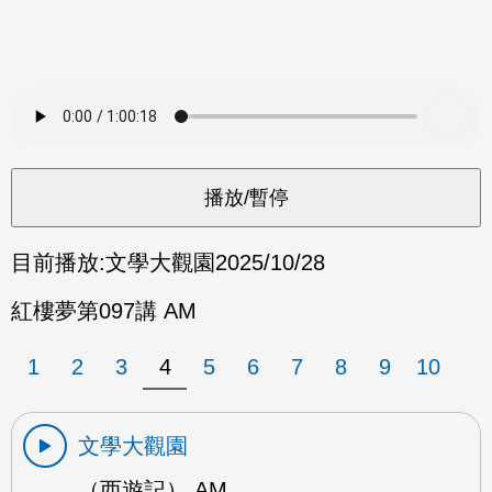
目前播放:
文學大觀園
2025/10/28
紅樓夢第097講 AM
1
2
3
4
5
6
7
8
9
10
文學大觀園
（西遊記） AM