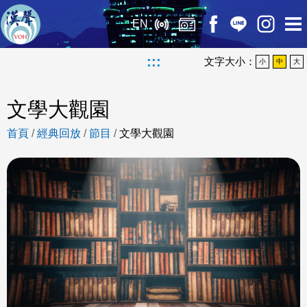
EN
:::
文字大小：
小
中
大
文學大觀園
首頁
/
經典回放
/
節目
/
文學大觀園