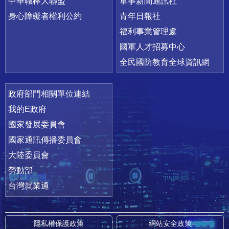
中華職棒大聯盟
軍事新聞通訊社
身心障礙者權利公約
青年日報社
福利事業管理處
國軍人才招募中心
全民國防教育全球資訊網
政府部門相關單位連結
我的E政府
國家發展委員會
國家通訊傳播委員會
大陸委員會
勞動部
台灣就業通
隱私權保護政策
網站安全政策