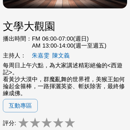
文學大觀園
播出時間：
FM 06:00-07:00(週日)
AM 13:00-14:00(週一至週五)
主持人：
朱嘉雯
陳文義
每周日上午六點，為大家講述精彩絕倫的<西遊
記>。
看黃沙大漠中，群魔亂舞的世界裡，美猴王如何
掄起金箍棒，一路揮灑英姿、斬妖除害，最終修
練成佛。
互動專區
★
★
★
★
★
評分: