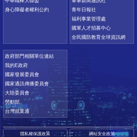
中華職棒大聯盟
軍事新聞通訊社
身心障礙者權利公約
青年日報社
福利事業管理處
國軍人才招募中心
全民國防教育全球資訊網
政府部門相關單位連結
我的E政府
國家發展委員會
國家通訊傳播委員會
大陸委員會
勞動部
台灣就業通
隱私權保護政策
網站安全政策