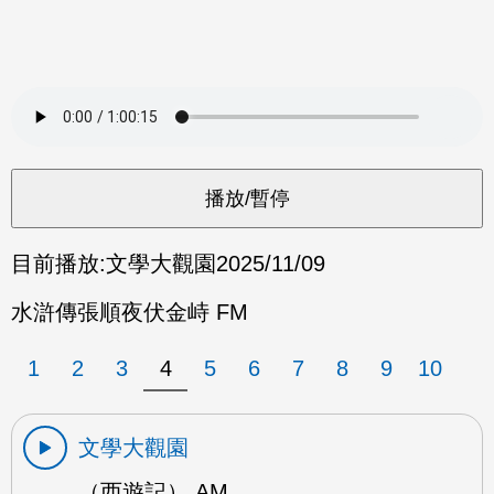
目前播放:
文學大觀園
2025/11/09
水滸傳張順夜伏金峙 FM
1
2
3
4
5
6
7
8
9
10
文學大觀園
（西遊記） AM