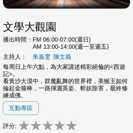
文學大觀園
播出時間：
FM 06:00-07:00(週日)
AM 13:00-14:00(週一至週五)
主持人：
朱嘉雯
陳文義
每周日上午六點，為大家講述精彩絕倫的<西遊
記>。
看黃沙大漠中，群魔亂舞的世界裡，美猴王如何
掄起金箍棒，一路揮灑英姿、斬妖除害，最終修
練成佛。
互動專區
★
★
★
★
★
評分: