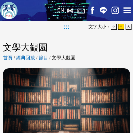
EN
:::
文字大小：
小
中
大
文學大觀園
首頁
/
經典回放
/
節目
/
文學大觀園