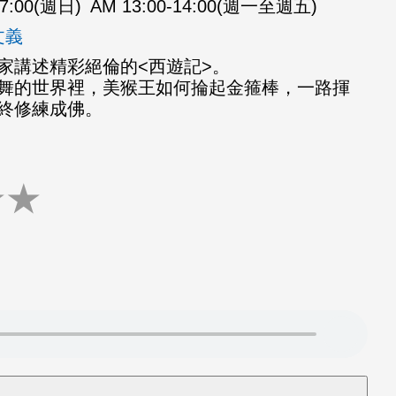
07:00(週日)
AM 13:00-14:00(週一至週五)
文義
家講述精彩絕倫的<西遊記>。
舞的世界裡，美猴王如何掄起金箍棒，一路揮
終修練成佛。
★
★