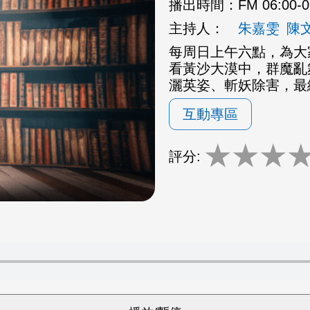
播出時間：
FM 06:00-
主持人：
朱嘉雯
陳
每周日上午六點，為大
看黃沙大漠中，群魔亂
灑英姿、斬妖除害，最
互動專區
★
★
★
評分: