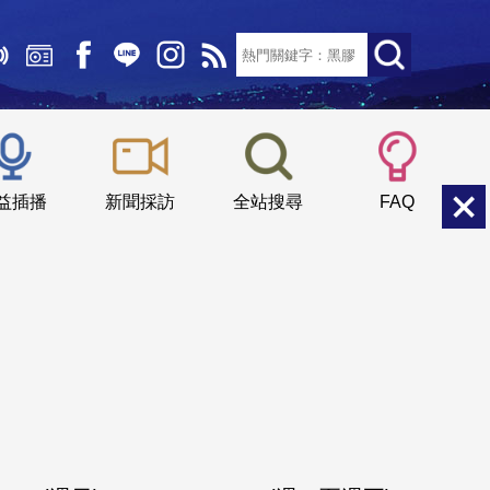
文字大小：
小
中
大
益插播
新聞採訪
全站搜尋
FAQ