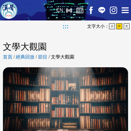
EN
:::
文字大小：
小
中
大
文學大觀園
首頁
/
經典回放
/
節目
/
文學大觀園