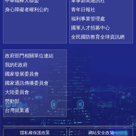
中華職棒大聯盟
軍事新聞通訊社
身心障礙者權利公約
青年日報社
福利事業管理處
國軍人才招募中心
全民國防教育全球資訊網
政府部門相關單位連結
我的E政府
國家發展委員會
國家通訊傳播委員會
大陸委員會
勞動部
台灣就業通
隱私權保護政策
網站安全政策