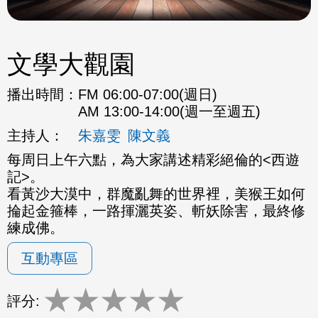
文學大觀園
播出時間：
FM 06:00-07:00(週日)
AM 13:00-14:00(週一至週五)
主持人：
朱嘉雯
陳文義
每周日上午六點，為大家講述精彩絕倫的<西遊
記>。
看黃沙大漠中，群魔亂舞的世界裡，美猴王如何
掄起金箍棒，一路揮灑英姿、斬妖除害，最終修
練成佛。
互動專區
★
★
★
★
★
評分: