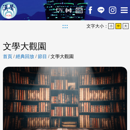
EN
:::
文字大小：
小
中
大
文學大觀園
首頁
/
經典回放
/
節目
/
文學大觀園