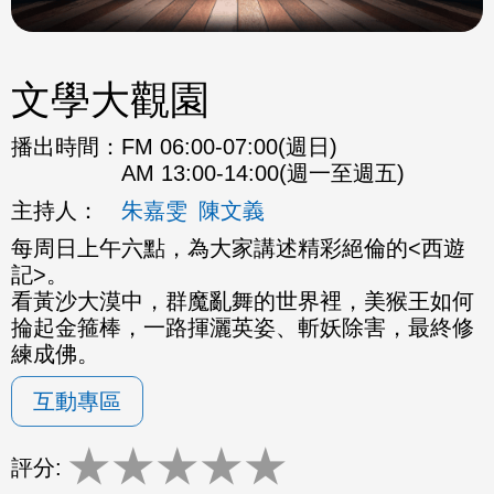
文學大觀園
播出時間：
FM 06:00-07:00(週日)
AM 13:00-14:00(週一至週五)
主持人：
朱嘉雯
陳文義
每周日上午六點，為大家講述精彩絕倫的<西遊
記>。
看黃沙大漠中，群魔亂舞的世界裡，美猴王如何
掄起金箍棒，一路揮灑英姿、斬妖除害，最終修
練成佛。
互動專區
★
★
★
★
★
評分: