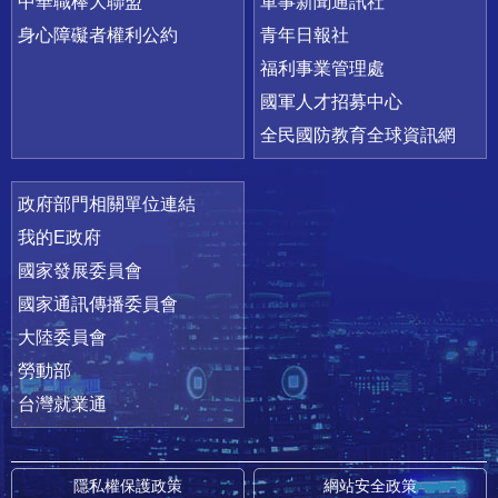
中華職棒大聯盟
軍事新聞通訊社
身心障礙者權利公約
青年日報社
福利事業管理處
國軍人才招募中心
全民國防教育全球資訊網
政府部門相關單位連結
我的E政府
國家發展委員會
國家通訊傳播委員會
大陸委員會
勞動部
台灣就業通
隱私權保護政策
網站安全政策