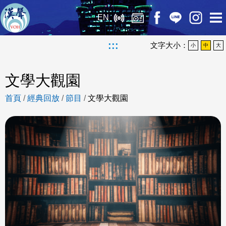
EN
:::
文字大小：
小
中
大
文學大觀園
首頁
/
經典回放
/
節目
/
文學大觀園