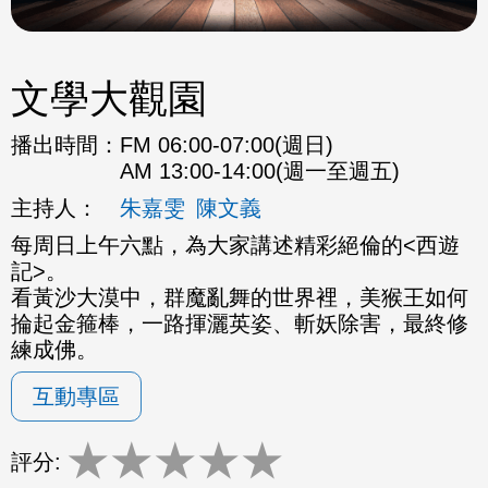
文學大觀園
播出時間：
FM 06:00-07:00(週日)
AM 13:00-14:00(週一至週五)
主持人：
朱嘉雯
陳文義
每周日上午六點，為大家講述精彩絕倫的<西遊
記>。
看黃沙大漠中，群魔亂舞的世界裡，美猴王如何
掄起金箍棒，一路揮灑英姿、斬妖除害，最終修
練成佛。
互動專區
★
★
★
★
★
評分: