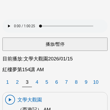
目前播放:
文學大觀園
2026/01/15
紅樓夢第154講 AM
1
2
3
4
5
6
7
8
9
10
文學大觀園
（西遊記） AM