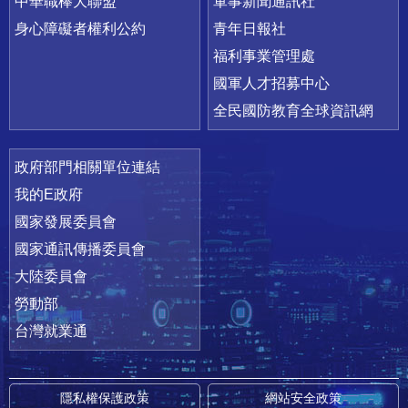
中華職棒大聯盟
軍事新聞通訊社
身心障礙者權利公約
青年日報社
福利事業管理處
國軍人才招募中心
全民國防教育全球資訊網
政府部門相關單位連結
我的E政府
國家發展委員會
國家通訊傳播委員會
大陸委員會
勞動部
台灣就業通
隱私權保護政策
網站安全政策