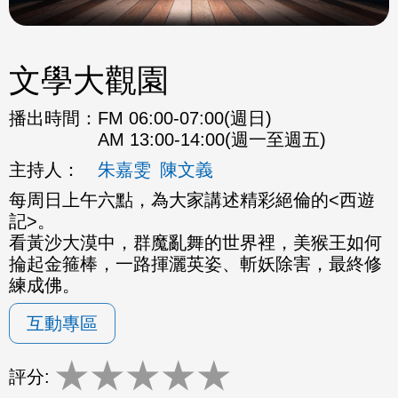
文學大觀園
播出時間：
FM 06:00-07:00(週日)
AM 13:00-14:00(週一至週五)
主持人：
朱嘉雯
陳文義
每周日上午六點，為大家講述精彩絕倫的<西遊
記>。
看黃沙大漠中，群魔亂舞的世界裡，美猴王如何
掄起金箍棒，一路揮灑英姿、斬妖除害，最終修
練成佛。
互動專區
★
★
★
★
★
評分: