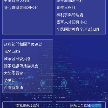
中華職棒大聯盟
軍事新聞通訊社
身心障礙者權利公約
青年日報社
福利事業管理處
國軍人才招募中心
全民國防教育全球資訊網
政府部門相關單位連結
我的E政府
國家發展委員會
國家通訊傳播委員會
大陸委員會
勞動部
台灣就業通
隱私權保護政策
網站安全政策