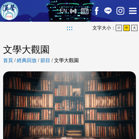
EN
:::
文字大小：
小
中
大
文學大觀園
首頁
/
經典回放
/
節目
/
文學大觀園