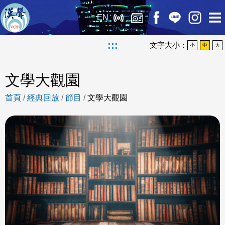
EN
:::
文字大小：
小
中
大
文學大觀園
首頁
/
經典回放
/
節目
/
文學大觀園