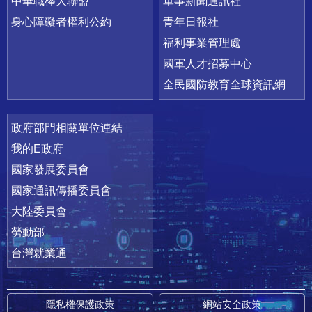
中華職棒大聯盟
軍事新聞通訊社
身心障礙者權利公約
青年日報社
福利事業管理處
國軍人才招募中心
全民國防教育全球資訊網
政府部門相關單位連結
我的E政府
國家發展委員會
國家通訊傳播委員會
大陸委員會
勞動部
台灣就業通
隱私權保護政策
網站安全政策