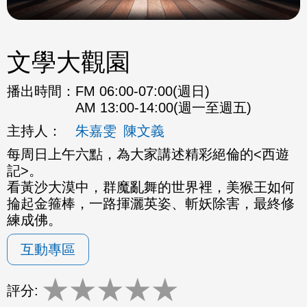
文學大觀園
播出時間：
FM 06:00-07:00(週日)
AM 13:00-14:00(週一至週五)
主持人：
朱嘉雯
陳文義
每周日上午六點，為大家講述精彩絕倫的<西遊
記>。
看黃沙大漠中，群魔亂舞的世界裡，美猴王如何
掄起金箍棒，一路揮灑英姿、斬妖除害，最終修
練成佛。
互動專區
★
★
★
★
★
評分: