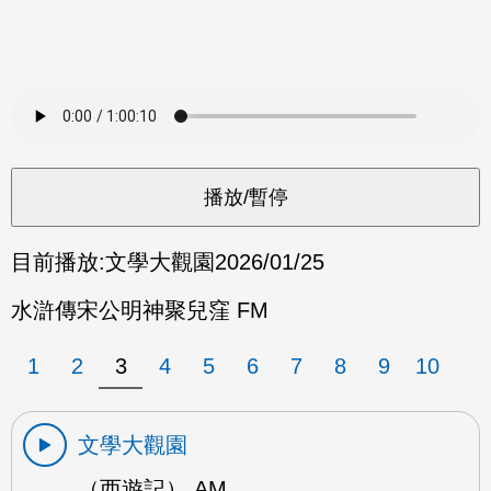
目前播放:
文學大觀園
2026/01/25
水滸傳宋公明神聚兒窪 FM
1
2
3
4
5
6
7
8
9
10
文學大觀園
（西遊記） AM