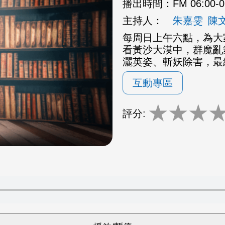
播出時間：
FM 06:00-
主持人：
朱嘉雯
陳
每周日上午六點，為大
看黃沙大漠中，群魔亂
灑英姿、斬妖除害，最
互動專區
★
★
★
評分: