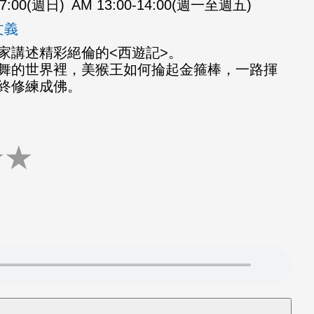
07:00(週日)
AM 13:00-14:00(週一至週五)
文義
家講述精彩絕倫的<西遊記>。
舞的世界裡，美猴王如何掄起金箍棒，一路揮
終修練成佛。
★
★