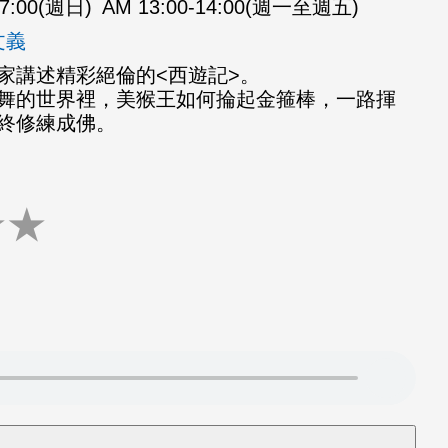
07:00(週日)
AM 13:00-14:00(週一至週五)
文義
家講述精彩絕倫的<西遊記>。
舞的世界裡，美猴王如何掄起金箍棒，一路揮
終修練成佛。
★
★