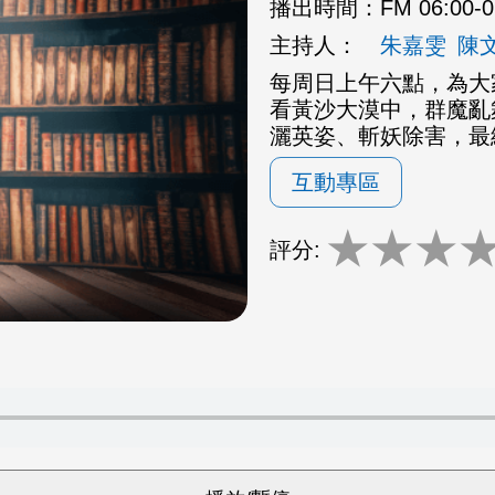
播出時間：
FM 06:00-
主持人：
朱嘉雯
陳
每周日上午六點，為大
看黃沙大漠中，群魔亂
灑英姿、斬妖除害，最
互動專區
★
★
★
評分: