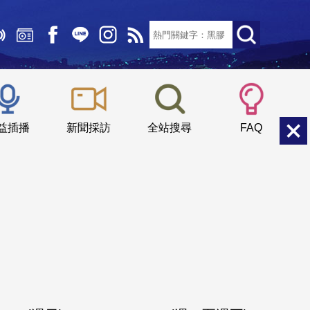
文字大小：
小
中
大
益插播
新聞採訪
全站搜尋
FAQ