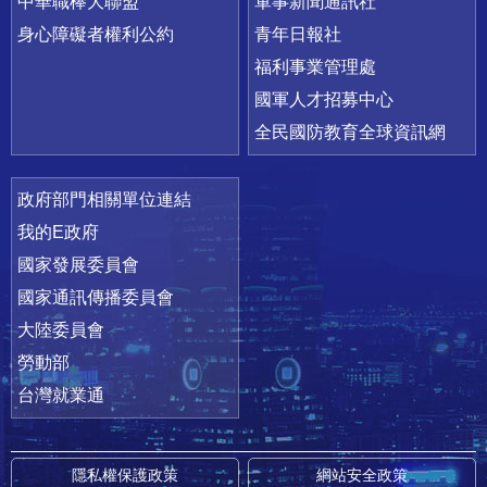
中華職棒大聯盟
軍事新聞通訊社
身心障礙者權利公約
青年日報社
福利事業管理處
國軍人才招募中心
全民國防教育全球資訊網
政府部門相關單位連結
我的E政府
國家發展委員會
國家通訊傳播委員會
大陸委員會
勞動部
台灣就業通
隱私權保護政策
網站安全政策