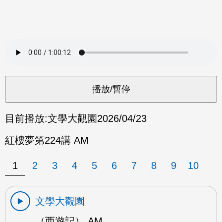
目前播放:
文學大觀園
2026/04/23
紅樓夢第224講 AM
1
2
3
4
5
6
7
8
9
10
文學大觀園
（西遊記） AM