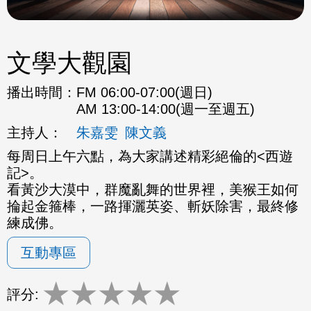
文學大觀園
播出時間：
FM 06:00-07:00(週日)
AM 13:00-14:00(週一至週五)
主持人：
朱嘉雯
陳文義
每周日上午六點，為大家講述精彩絕倫的<西遊
記>。
看黃沙大漠中，群魔亂舞的世界裡，美猴王如何
掄起金箍棒，一路揮灑英姿、斬妖除害，最終修
練成佛。
互動專區
★
★
★
★
★
評分: