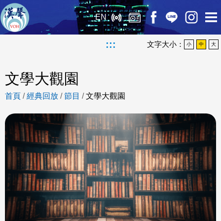
EN
:::
文字大小：
小
中
大
文學大觀園
首頁
/
經典回放
/
節目
/
文學大觀園