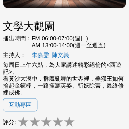
文學大觀園
播出時間：
FM 06:00-07:00(週日)
AM 13:00-14:00(週一至週五)
主持人：
朱嘉雯
陳文義
每周日上午六點，為大家講述精彩絕倫的<西遊
記>。
看黃沙大漠中，群魔亂舞的世界裡，美猴王如何
掄起金箍棒，一路揮灑英姿、斬妖除害，最終修
練成佛。
互動專區
★
★
★
★
★
評分: