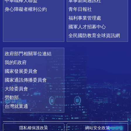
中華職棒大聯盟
軍事新聞通訊社
身心障礙者權利公約
青年日報社
福利事業管理處
國軍人才招募中心
全民國防教育全球資訊網
政府部門相關單位連結
我的E政府
國家發展委員會
國家通訊傳播委員會
大陸委員會
勞動部
台灣就業通
隱私權保護政策
網站安全政策