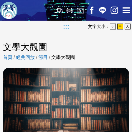
EN
:::
文字大小：
小
中
大
文學大觀園
首頁
/
經典回放
/
節目
/
文學大觀園