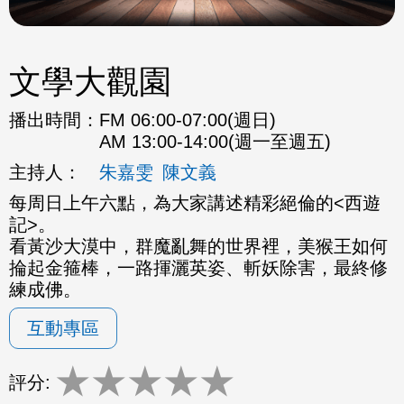
文學大觀園
播出時間：
FM 06:00-07:00(週日)
AM 13:00-14:00(週一至週五)
主持人：
朱嘉雯
陳文義
每周日上午六點，為大家講述精彩絕倫的<西遊
記>。
看黃沙大漠中，群魔亂舞的世界裡，美猴王如何
掄起金箍棒，一路揮灑英姿、斬妖除害，最終修
練成佛。
互動專區
★
★
★
★
★
評分: