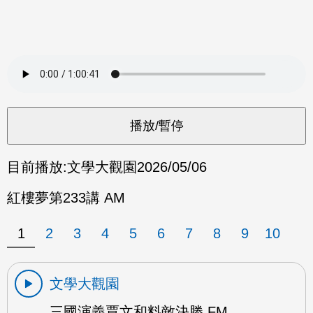
目前播放:
文學大觀園
2026/05/06
紅樓夢第233講 AM
1
2
3
4
5
6
7
8
9
10
文學大觀園
三國演義賈文和料敵決勝 FM