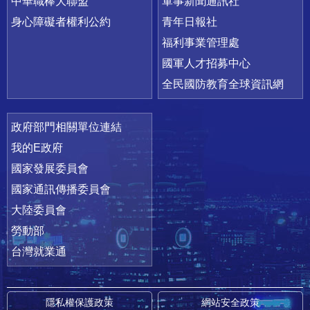
中華職棒大聯盟
軍事新聞通訊社
身心障礙者權利公約
青年日報社
福利事業管理處
國軍人才招募中心
全民國防教育全球資訊網
政府部門相關單位連結
我的E政府
國家發展委員會
國家通訊傳播委員會
大陸委員會
勞動部
台灣就業通
隱私權保護政策
網站安全政策