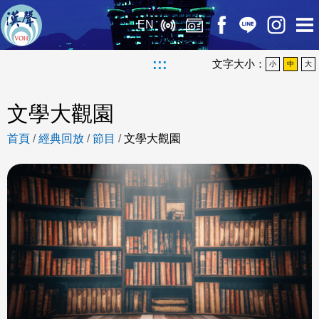
EN
:::
文字大小：
小
中
大
文學大觀園
首頁
/
經典回放
/
節目
/
文學大觀園