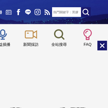
文字大小：
小
中
大
益插播
新聞採訪
全站搜尋
FAQ