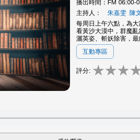
播出時間：
FM 06:00-
主持人：
朱嘉雯
陳
每周日上午六點，為大
看黃沙大漠中，群魔亂
灑英姿、斬妖除害，最
互動專區
★
★
★
評分: