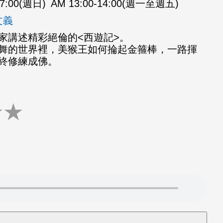
07:00(週日)
AM 13:00-14:00(週一至週五)
文義
家講述精彩絕倫的<西遊記>。
舞的世界裡，美猴王如何掄起金箍棒，一路揮
終修練成佛。
★
★