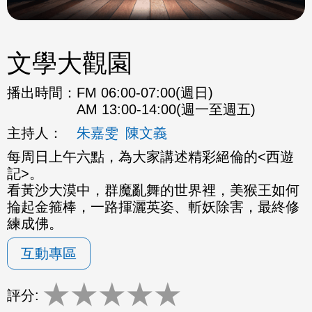
文學大觀園
播出時間：
FM 06:00-07:00(週日)
AM 13:00-14:00(週一至週五)
主持人：
朱嘉雯
陳文義
每周日上午六點，為大家講述精彩絕倫的<西遊
記>。
看黃沙大漠中，群魔亂舞的世界裡，美猴王如何
掄起金箍棒，一路揮灑英姿、斬妖除害，最終修
練成佛。
互動專區
★
★
★
★
★
評分: