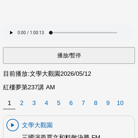
目前播放:
文學大觀園
2026/05/12
紅樓夢第237講 AM
1
2
3
4
5
6
7
8
9
10
文學大觀園
三國演義賈文和料敵決勝 FM