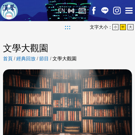
EN
:::
文字大小：
小
中
大
文學大觀園
首頁
/
經典回放
/
節目
/
文學大觀園