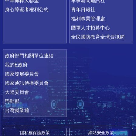
中華職棒大聯盟
軍事新聞通訊社
身心障礙者權利公約
青年日報社
福利事業管理處
國軍人才招募中心
全民國防教育全球資訊網
政府部門相關單位連結
我的E政府
國家發展委員會
國家通訊傳播委員會
大陸委員會
勞動部
台灣就業通
隱私權保護政策
網站安全政策