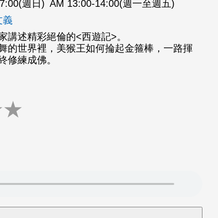
07:00(週日)
AM 13:00-14:00(週一至週五)
文義
家講述精彩絕倫的<西遊記>。
舞的世界裡，美猴王如何掄起金箍棒，一路揮
終修練成佛。
★
★