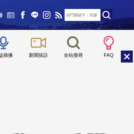
文字大小：
小
中
大
益插播
新聞採訪
全站搜尋
FAQ