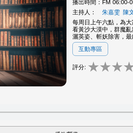
播出時間：
FM 06:00-
主持人：
朱嘉雯
陳
每周日上午六點，為大
看黃沙大漠中，群魔亂
灑英姿、斬妖除害，最
互動專區
★
★
★
評分: