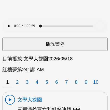
目前播放:
文學大觀園
2026/05/18
紅樓夢第241講 AM
1
2
3
4
5
6
7
8
9
10
文學大觀園
三國演義賈文和料敵決勝 FM