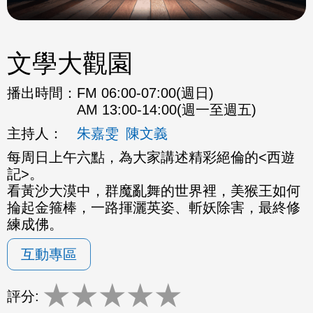
文學大觀園
播出時間：
FM 06:00-07:00(週日)
AM 13:00-14:00(週一至週五)
主持人：
朱嘉雯
陳文義
每周日上午六點，為大家講述精彩絕倫的<西遊
記>。
看黃沙大漠中，群魔亂舞的世界裡，美猴王如何
掄起金箍棒，一路揮灑英姿、斬妖除害，最終修
練成佛。
互動專區
★
★
★
★
★
評分: