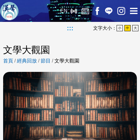
EN
:::
文字大小：
小
中
大
文學大觀園
首頁
/
經典回放
/
節目
/
文學大觀園