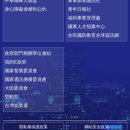
中華職棒大聯盟
軍事新聞通訊社
身心障礙者權利公約
青年日報社
福利事業管理處
國軍人才招募中心
全民國防教育全球資訊網
政府部門相關單位連結
我的E政府
國家發展委員會
國家通訊傳播委員會
大陸委員會
勞動部
台灣就業通
隱私權保護政策
網站安全政策