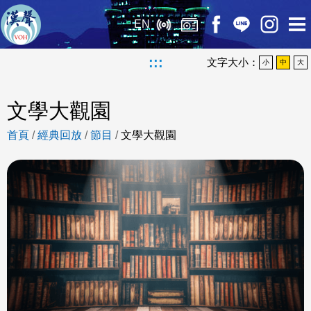
EN
:::
文字大小：
小
中
大
文學大觀園
首頁
/
經典回放
/
節目
/
文學大觀園