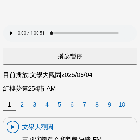
目前播放:
文學大觀園
2026/06/04
紅樓夢第254講 AM
1
2
3
4
5
6
7
8
9
10
文學大觀園
三國演義賈文和料敵決勝 FM