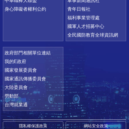
中華職棒大聯盟
軍事新聞通訊社
身心障礙者權利公約
青年日報社
福利事業管理處
國軍人才招募中心
全民國防教育全球資訊網
政府部門相關單位連結
我的E政府
國家發展委員會
國家通訊傳播委員會
大陸委員會
勞動部
台灣就業通
隱私權保護政策
網站安全政策