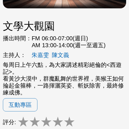
文學大觀園
播出時間：
FM 06:00-07:00(週日)
AM 13:00-14:00(週一至週五)
主持人：
朱嘉雯
陳文義
每周日上午六點，為大家講述精彩絕倫的<西遊
記>。
看黃沙大漠中，群魔亂舞的世界裡，美猴王如何
掄起金箍棒，一路揮灑英姿、斬妖除害，最終修
練成佛。
互動專區
★
★
★
★
★
評分: