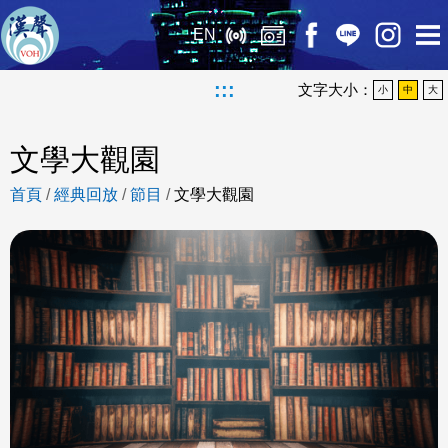
EN
:::
文字大小：
小
中
大
文學大觀園
首頁
/
經典回放
/
節目
/
文學大觀園