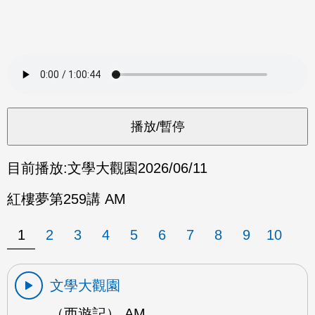
目前播放:
文學大觀園
2026/06/11
紅樓夢第259講 AM
1
2
3
4
5
6
7
8
9
10
文學大觀園
（西遊記） AM