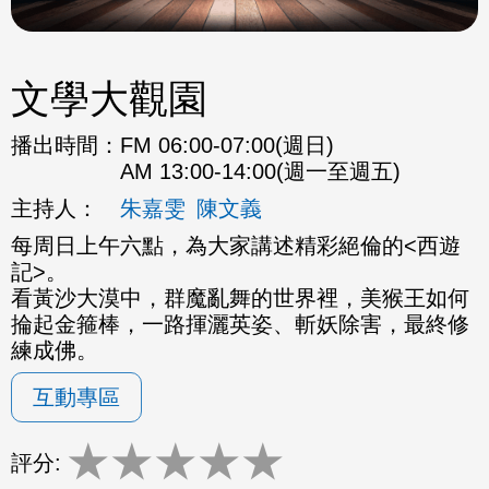
文學大觀園
播出時間：
FM 06:00-07:00(週日)
AM 13:00-14:00(週一至週五)
主持人：
朱嘉雯
陳文義
每周日上午六點，為大家講述精彩絕倫的<西遊
記>。
看黃沙大漠中，群魔亂舞的世界裡，美猴王如何
掄起金箍棒，一路揮灑英姿、斬妖除害，最終修
練成佛。
互動專區
★
★
★
★
★
評分: