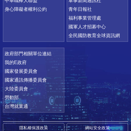
中華職棒大聯盟
軍事新聞通訊社
身心障礙者權利公約
青年日報社
福利事業管理處
國軍人才招募中心
全民國防教育全球資訊網
政府部門相關單位連結
我的E政府
國家發展委員會
國家通訊傳播委員會
大陸委員會
勞動部
台灣就業通
隱私權保護政策
網站安全政策