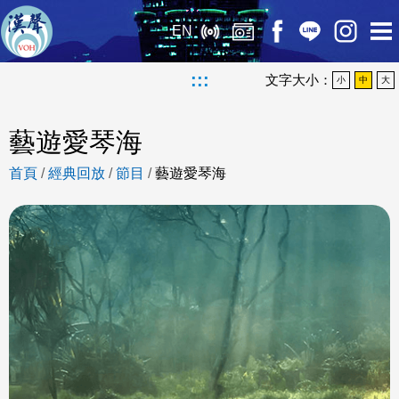
EN
:::
文字大小：
小
中
大
藝遊愛琴海
首頁
/
經典回放
/
節目
/
藝遊愛琴海