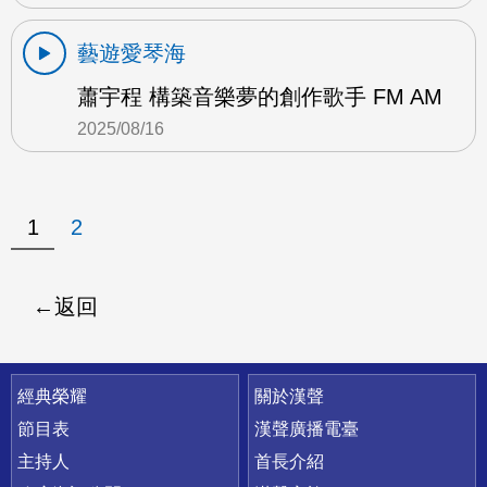
藝遊愛琴海
蕭宇程 構築音樂夢的創作歌手 FM AM
2025/08/16
1
2
返回
快速連結
經典榮耀
關於漢聲
節目表
漢聲廣播電臺
主持人
首長介紹