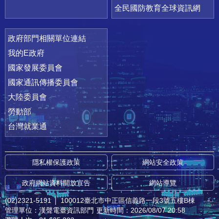
全民國防教育全球資訊網
政府部門相關單位連結
我的E政府
國家發展委員會
國家通訊傳播委員會
大陸委員會
勞動部
台灣就業通
隱私權保護政策
網站安全政策
政府網站資料開放宣告
網站導覽
(02)2321-5191
│
100012臺北市中正區信義路一段3號五樓B棟
管理單位：漢聲電臺資訊部門
更新時間：2026/08/07 20:58