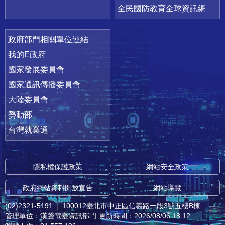
全民國防教育全球資訊網
政府部門相關單位連結
我的E政府
國家發展委員會
國家通訊傳播委員會
大陸委員會
勞動部
台灣就業通
隱私權保護政策
網站安全政策
政府網站資料開放宣告
網站導覽
(02)2321-5191
│
100012臺北市中正區信義路一段3號五樓B棟
管理單位：漢聲電臺資訊部門
更新時間：2026/08/06 18:12