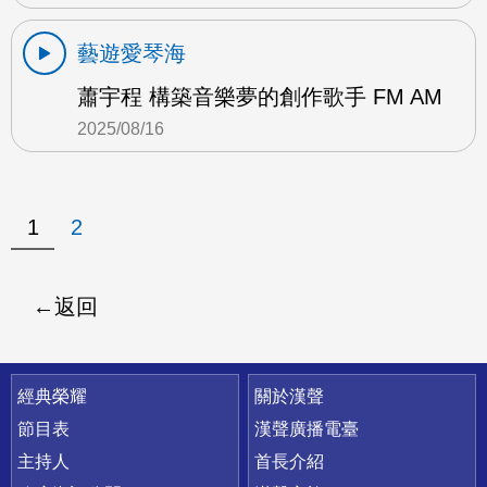
藝遊愛琴海
蕭宇程 構築音樂夢的創作歌手 FM AM
2025/08/16
1
2
返回
快速連結
經典榮耀
關於漢聲
節目表
漢聲廣播電臺
主持人
首長介紹