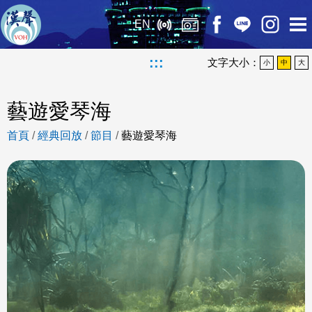
EN
:::
文字大小：
小
中
大
藝遊愛琴海
首頁
/
經典回放
/
節目
/
藝遊愛琴海