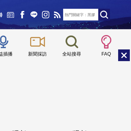
文字大小：
小
中
大
益插播
新聞採訪
全站搜尋
FAQ