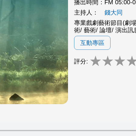
播出時間：
FM 05:00-
主持人：
錢大同
專業戲劇藝術節目(劇場/ 
術/ 藝術/ 論壇/ 演出訊
互動專區
★
★
★
評分: