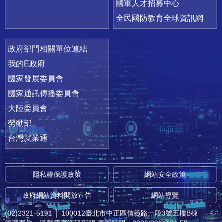
國軍人才招募中心
全民國防教育全球資訊網
政府部門相關單位連結
我的E政府
國家發展委員會
國家通訊傳播委員會
大陸委員會
勞動部
台灣就業通
隱私權保護政策
網站安全政策
政府網站資料開放宣告
網站導覽
(02)2321-5191
│
100012臺北市中正區信義路一段3號五樓B棟