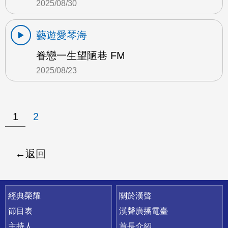
2025/08/30
藝遊愛琴海
眷戀一生望陋巷 FM
2025/08/23
1
2
返回
快速連結
經典榮耀
關於漢聲
節目表
漢聲廣播電臺
主持人
首長介紹