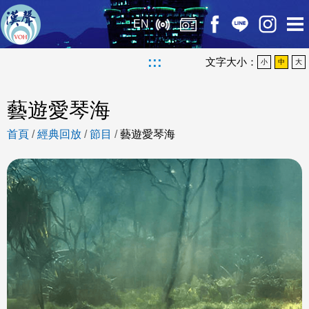
EN
:::
文字大小：
小
中
大
藝遊愛琴海
首頁
/
經典回放
/
節目
/
藝遊愛琴海