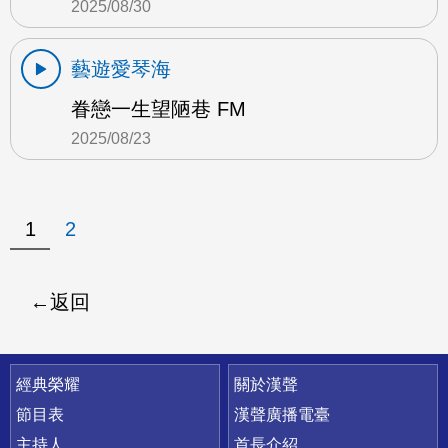
2025/08/30
藝遊愛琴海
眷戀一生望陋巷 FM
2025/08/23
1
2
返回
快速連結
經典榮耀
關於漢聲
節目表
漢聲廣播電臺
主持人
首長介紹