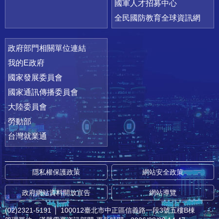
國軍人才招募中心
全民國防教育全球資訊網
政府部門相關單位連結
我的E政府
國家發展委員會
國家通訊傳播委員會
大陸委員會
勞動部
台灣就業通
隱私權保護政策
網站安全政策
政府網站資料開放宣告
網站導覽
(02)2321-5191
│
100012臺北市中正區信義路一段3號五樓B棟