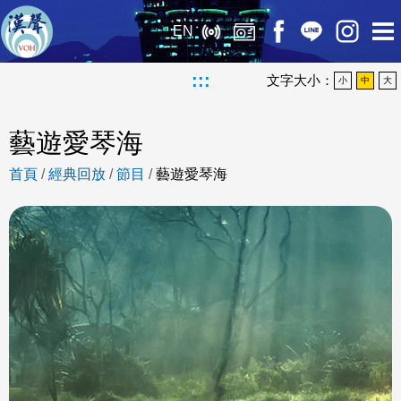
EN
:::
文字大小：
小
中
大
藝遊愛琴海
首頁
/
經典回放
/
節目
/
藝遊愛琴海